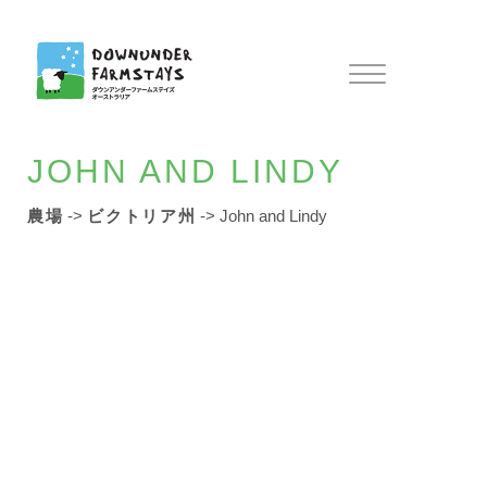
ダウンアンダーファ
概要
JOHN AND LINDY
農場
->
ビクトリア州
->
John and Lindy
契約農場
ファームステイ情報
全てを見る
ニューサウスウェールズ州
思い通りの体験を
クイーンズランド州
シドニー
連絡先
南オーストラリア州
ケアンズ
お問い合わせ