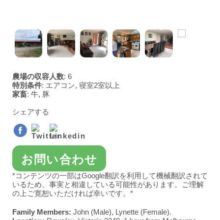
ビクトリア州
ゴールドコースト／ブリスベーン
アデレード
西オーストラリア州
カイントン＆バララット
グレートオーシャンロード＆ジーロング
パース
農場の収容人数
: 6
特別条件
: エアコン, 寝室2室以上
家畜
: 牛, 豚
ヤラ・バレー
シェアする
お問い合わせ
*コンテンツの一部はGoogle翻訳を利用して機械翻訳されて
いるため、事実と相違している可能性があります。ご理解
の上ご寛恕いただければ幸いです。*
Family Members:
John (Male), Lynette (Female).