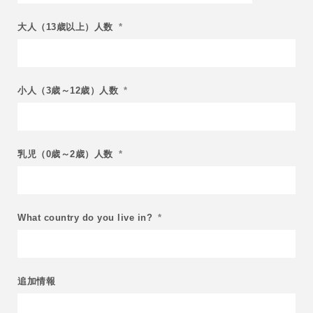
ュ
DD
MM
ス
大人（13歳以上）人数
*
ス
ラ
ラ
ッ
ッ
シ
シ
ュ
ュ
MM
小人（3歳～12歳）人数
*
YYYY
ス
ラ
ッ
シ
ュ
乳児（0歳～2歳）人数
*
YYYY
What country do you live in?
*
追加情報