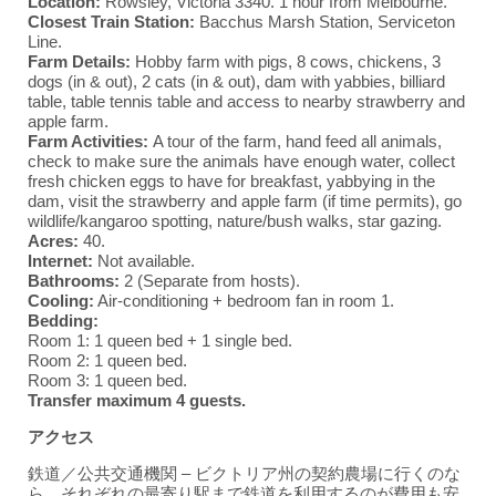
Location:
Rowsley, Victoria 3340. 1 hour from Melbourne.
Closest Train Station:
Bacchus Marsh Station, Serviceton
Line.
Farm Details:
Hobby farm with pigs, 8 cows, chickens, 3
dogs (in & out), 2 cats (in & out), dam with yabbies, billiard
table, table tennis table and access to nearby strawberry and
apple farm.
Farm Activities:
A tour of the farm, hand feed all animals,
check to make sure the animals have enough water, collect
fresh chicken eggs to have for breakfast, yabbying in the
dam, visit the strawberry and apple farm (if time permits), go
wildlife/kangaroo spotting, nature/bush walks, star gazing.
Acres:
40.
Internet:
Not available.
Bathrooms:
2 (Separate from hosts).
Cooling:
Air-conditioning + bedroom fan in room 1.
Bedding:
Room 1: 1 queen bed + 1 single bed.
Room 2: 1 queen bed.
Room 3: 1 queen bed.
Transfer maximum 4 guests.
アクセス
鉄道／公共交通機関 – ビクトリア州の契約農場に行くのな
ら、それぞれの最寄り駅まで鉄道を利用するのが費用も安